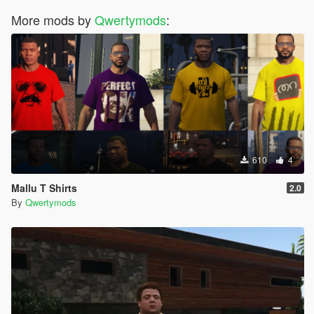
More mods by
Qwertymods
:
610
4
Mallu T Shirts
2.0
By
Qwertymods