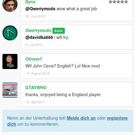
Synx
@Qwertymods
wow what a great job
30. Juni 2016
Qwertymods
Autor
@davidka666
i will try.
9. Juli 2016
Olivere7
Wtf John Cena? English? Lol Nice mod
14. August 2016
GTAVWHU
thanks, enjoyed being a England player.
18. April 2017
Nimm an der Unterhaltung teil!
Melde dich an
oder
registriere
dich
um zu kommentieren.