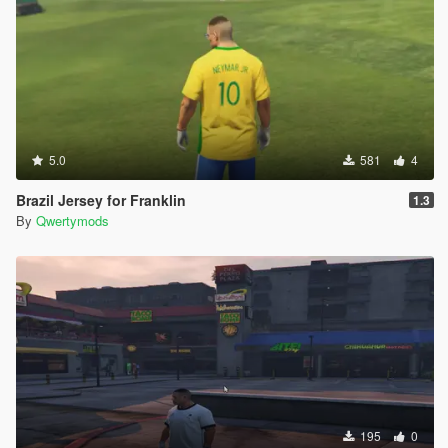
5.0
581
4
Brazil Jersey for Franklin
1.3
By
Qwertymods
195
0