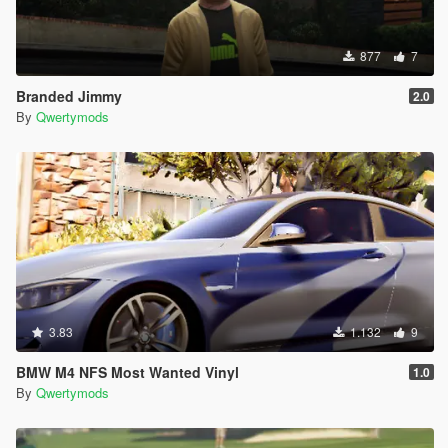
877
7
Branded Jimmy
2.0
By
Qwertymods
3.83
1.132
9
BMW M4 NFS Most Wanted Vinyl
1.0
By
Qwertymods