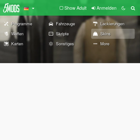
Show Adult
Anmelden
Programme
Fahrzeuge
Lackierungen
Waffen
Skripte
Skins
Karten
Sonstiges
More