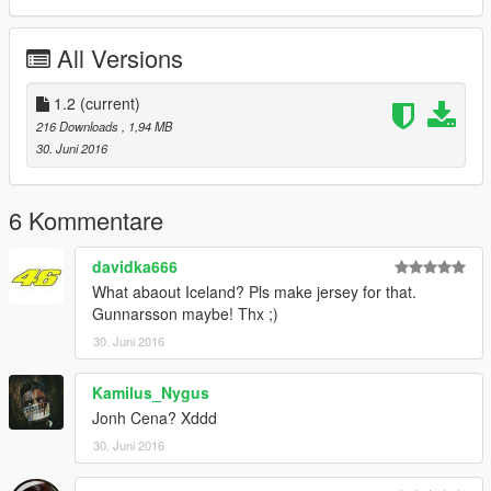
All Versions
1.2
(current)
216 Downloads
, 1,94 MB
30. Juni 2016
6 Kommentare
davidka666
What abaout Iceland? Pls make jersey for that.
Gunnarsson maybe! Thx ;)
30. Juni 2016
Kamilus_Nygus
Jonh Cena? Xddd
30. Juni 2016