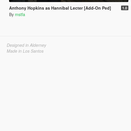
Anthony Hopkins as Hannibal Lecter [Add-On Ped]
1.0
By
mstfa
Designed in Alderney
Made in Los Santos