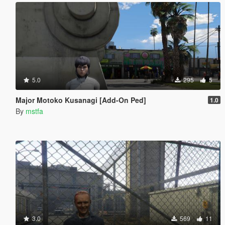
5.0
295
5
Major Motoko Kusanagi [Add-On Ped]
1.0
By
mstfa
3.0
569
11