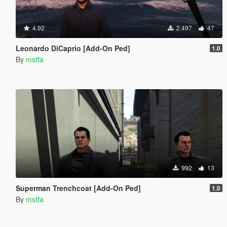
4.92
2.497
47
Leonardo DiCaprio [Add-On Ped]
1.0
By
mstfa
992
13
Superman Trenchcoat [Add-On Ped]
1.0
By
mstfa