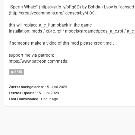
"Sperm Whale" (https://skfb.ly/oFq8D) by Bohdan Lvov is license
(http://creativecommons.org/licenses/by/4.0/).
this will replace a_c_humpback in the game
Installation: mods / x64e.rpf / models/streamedpeds_a_c.rpf / a
if someone make a video of this mod please credit me .
support me via patreon:
https://www.patreon.com/mstfa
SKIN
15. Juni 2023
Zuerst hochgeladen:
15. Juni 2023
Letztes Update:
1 hour ago
Last Downloaded: