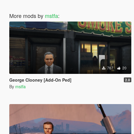
More mods by
mstfa
:
767
20
George Clooney [Add-On Ped]
2.0
By
mstfa