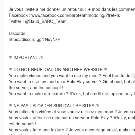
Je vous invite a me donner un retour sur le mod dans les commenta
Facebook : www.facebook.com/baroteammodding/?fref=ts
Twitter : @Baud_BARO_Team
Discords :
https://discord.gg/zNuyNzR
————————————————
/!\ IMPORTANT /!\
/!\ DO NOT REUPLOAD ON ANOTHER WEBSITE /!\
You make videos and you want to use my mod ? Feel free to do it, b
You want to use my mod on a Role Play server ? Go ahead, but ple
the server, and the concept !
You want to make a retexture ? It’s ok, but credit me, upload only t
/!\ NE PAS UPLOADER SUR D’AUTRE SITES /!\
Vous faites des vidéos et vous voulez utilisez mon mod ? Je vous 
Vous voulez utiliser ce mod sur un serveur Role Play ? Allez y, m
est demandé !
Vous voulez faire une texture ? Je vous encourage aussi, mais n’ou