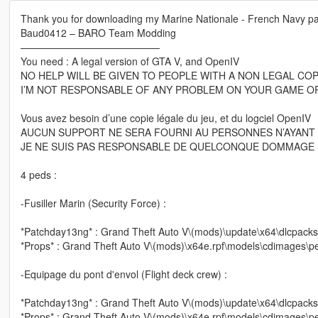
Thank you for downloading my Marine Nationale - French Navy p
Baud0412 – BARO Team Modding
——————————————
You need : A legal version of GTA V, and OpenIV
NO HELP WILL BE GIVEN TO PEOPLE WITH A NON LEGAL CO
I’M NOT RESPONSABLE OF ANY PROBLEM ON YOUR GAME 
Vous avez besoin d’une copie légale du jeu, et du logciel OpenIV
AUCUN SUPPORT NE SERA FOURNI AU PERSONNES N’AYANT 
JE NE SUIS PAS RESPONSABLE DE QUELCONQUE DOMMAGE 
4 peds :
-Fusiller Marin (Security Force) :
*Patchday13ng* : Grand Theft Auto V\(mods)\update\x64\dlcpacks
*Props* : Grand Theft Auto V\(mods)\x64e.rpf\models\cdimages\pe
-Equipage du pont d'envol (Flight deck crew) :
*Patchday13ng* : Grand Theft Auto V\(mods)\update\x64\dlcpacks
*Props* : Grand Theft Auto V\(mods)\x64e.rpf\models\cdimages\pe