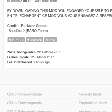
et mettez un lien vers mon mod
BY DOWNLOADING THIS MOD YOU ENGAGED YOURSELF TO 
EN TELECHARGENT CE MOD VOUS VOUS ENGAGEZ A RESPEC
Credit : -Rockstar Games
-Baud0412 (BARO Team)
FRANCE
EUROPE
SKIN
22. Oktober 2017
Zuerst hochgeladen:
22. Oktober 2017
Letztes Update:
9 hours ago
Last Downloaded:
GTA 5 Modwerkzeuge
Neueste Mods
GTA 5 Fahrzeugmods
Empfohlene Mods
GTA 5 Fahrzeuglackierungen
Am besten bewertet