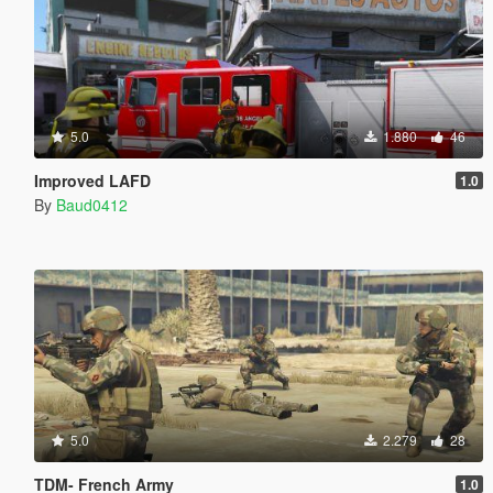
5.0
1.880
46
Improved LAFD
1.0
By
Baud0412
5.0
2.279
28
TDM- French Army
1.0