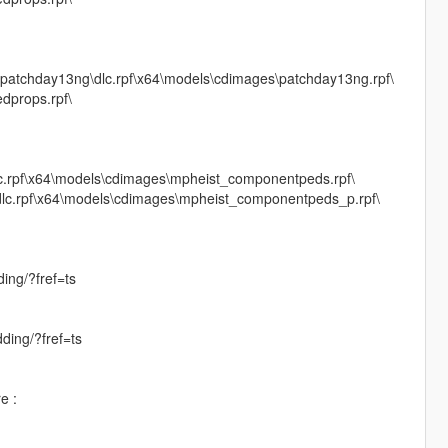
\patchday13ng\dlc.rpf\x64\models\cdimages\patchday13ng.rpf\
dprops.rpf\
lc.rpf\x64\models\cdimages\mpheist_componentpeds.rpf\
\dlc.rpf\x64\models\cdimages\mpheist_componentpeds_p.rpf\
ing/?fref=ts
ding/?fref=ts
e :