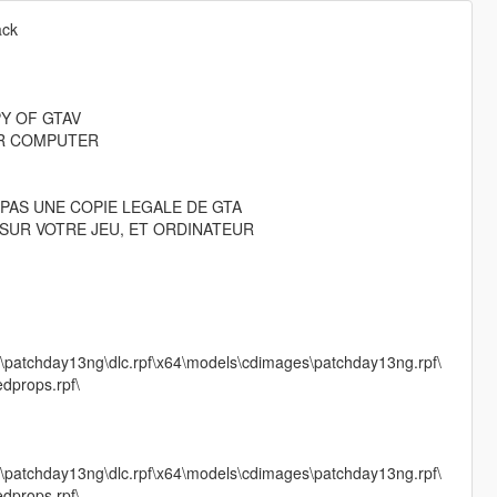
ack
PY OF GTAV
OR COMPUTER
PAS UNE COPIE LEGALE DE GTA
SUR VOTRE JEU, ET ORDINATEUR
\patchday13ng\dlc.rpf\x64\models\cdimages\patchday13ng.rpf\
dprops.rpf\
\patchday13ng\dlc.rpf\x64\models\cdimages\patchday13ng.rpf\
dprops.rpf\