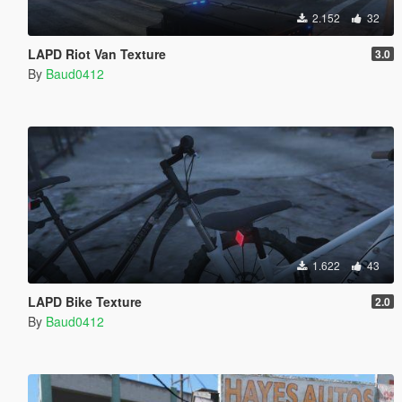
2.152
32
LAPD Riot Van Texture
3.0
By
Baud0412
1.622
43
LAPD Bike Texture
2.0
By
Baud0412