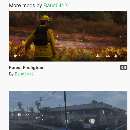
More mods by
Baud0412
:
5.0
1.146
31
Forest Firefighter
0.9
By
Baud0412