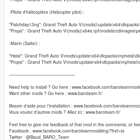
-Pilote d'hélicoptère (Helicopter pilot) :
*Patchday13ng*: Grand Theft Auto V\(mods)\update\x64\dlcpacks
*Props* : Grand Theft Auto V\(mods)\x64e.rpf\models\cdimages\pe
-Marin (Sailor) :
*Heist*: Grand Theft Auto V\mods\update\x64\dlcpacks\mpheist\d
*Props* : Grand Theft Auto V\mods\update\x64\dlcpacks\mpheist
———————————————
Need help to install ? Go here : www.facebook.com/baroteammodd
Want other mods ? Go here : www.baroteam.fr/
Besoin d’aide pour l’installation : www.facebook.com/baroteammod
Vous voulez d’autres mods ? Allez ici : www.baroteam.fr/
Feel free to give me feedback of that mod in the comments, or her
Facebook : www.facebook.com/baroteammodding/?fref=ts
Twitter : @Baud_BARO_Team