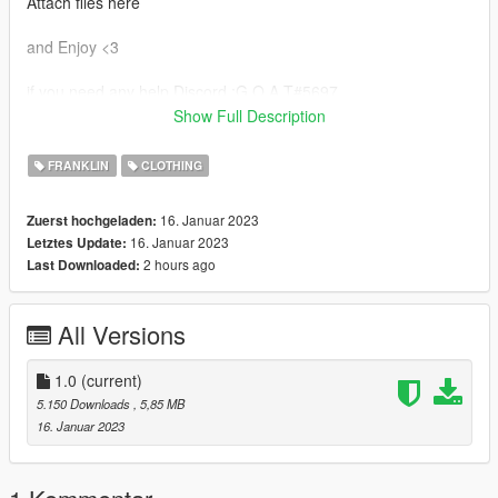
Attach files here
and Enjoy <3
if you need any help Discord :G O A T#5697
Show Full Description
have greet day <3
FRANKLIN
CLOTHING
16. Januar 2023
Zuerst hochgeladen:
16. Januar 2023
Letztes Update:
2 hours ago
Last Downloaded:
All Versions
1.0
(current)
5.150 Downloads
, 5,85 MB
16. Januar 2023