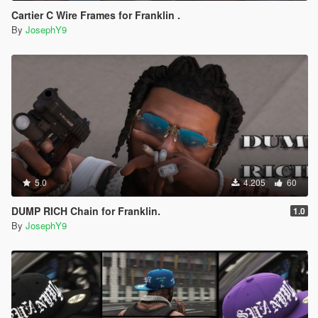
Cartier C Wire Frames for Franklin .
By
JosephY9
5.0
4.205
60
DUMP RICH Chain for Franklin.
1.0
By
JosephY9