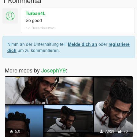
1 Kommentar
Turban4L
So good
17. Dezember 2023
Nimm an der Unterhaltung teil!
Melde dich an
oder
registriere
dich
um zu kommentieren.
More mods by
JosephY9
:
5.0
7.029
70