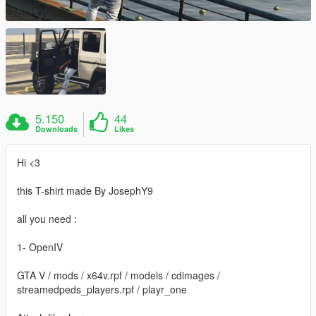
5.150
44
Downloads
Likes
Hi <3
this T-shirt made By JosephY9
all you need :
1- OpenIV
GTA V / mods / x64v.rpf / models / cdimages /
streamedpeds_players.rpf / playr_one