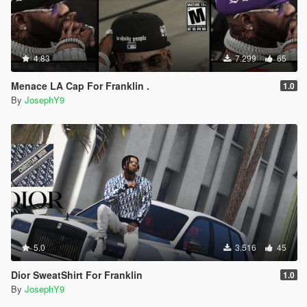
4.83
7.299
65
Menace LA Cap For Franklin .
1.0
By
JosephY9
5.0
3.516
45
Dior SweatShirt For Franklin
1.0
By
JosephY9