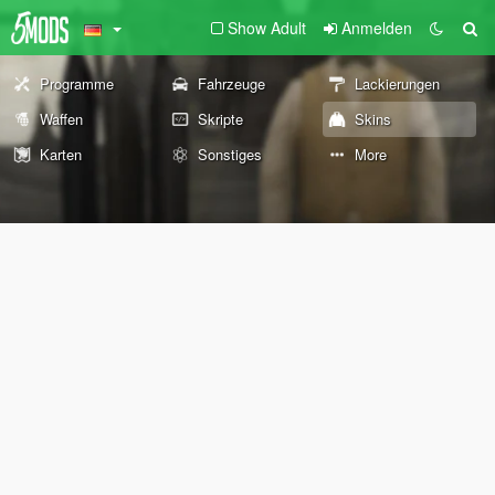
Show Adult
Anmelden
Programme
Fahrzeuge
Lackierungen
Waffen
Skripte
Skins
Karten
Sonstiges
More