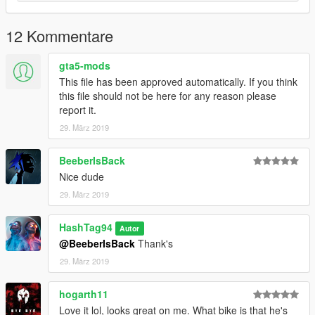
ATTENTION !
Si vous avez un embleme sur votre veste, pour l'enlever il faut
12 Kommentare
aller dans le menu menyoo: Player Option/wardrobe/emblem.
gta5-mods
Remplacer "uppr_diff_028_f_uni" (couleur) dans:
This file has been approved automatically. If you think
mods/x64v.rpf/models/cdimages/streamedpeds_players.rpf/pla
this file should not be here for any reason please
yer_one/
report it.
29. März 2019
BeeberIsBack
Nice dude
29. März 2019
HashTag94
Autor
@BeeberIsBack
Thank's
29. März 2019
hogarth11
Love it lol, looks great on me. What bike is that he's