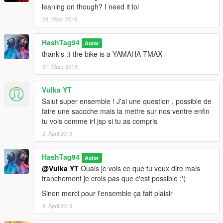
leaning on though? I need it lol
29. März 2019
HashTag94
Autor
thank's :) the bike is a YAMAHA TMAX
31. März 2019
Vulka YT
Salut super ensemble ! J'ai une question , possible de
faire une sacoche mais la mettre sur nos ventre enfin
tu vois comme irl jsp si tu as compris
2. April 2019
HashTag94
Autor
@Vulka YT
Ouais je vois ce que tu veux dire mais
franchement je crois pas que c'est possible :'(
Sinon merci pour l'ensemble ça fait plaisir
8. April 2019