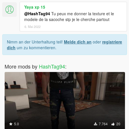
Yaya xp 15
@HashTag94
Tu peux me donner la texture et le
modele de la sacoche stp je le cherche partout
6. Mai 2022
Nimm an der Unterhaltung teil!
Melde dich an
oder
registriere
dich
um zu kommentieren.
More mods by
HashTag94
:
5.0
7.764
20