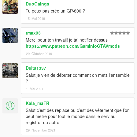
DuoGaings
Tu peux pas crée un GP-800 ?
15. Mai 2019
tmax93
Merci pour ton travail! je tai notifier dessus
https://www.patreon.com/GaminioGTAVmods
29. Oktober 2019
Delta1337
Salut je vien de débuter comment on mets l'ensemble
?
1. Mai 2021
Kala_maFR
Salut c’est des replace ou c’est des vêtement que l’on
peut mètre pour tout le monde dans le serv au
registrer ou autre
29. November 2021