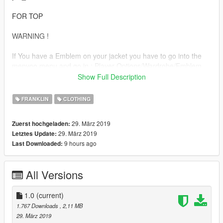
FOR TOP
WARNING !
If You have a Emblem on your jacket you have to go into the
menyoo menu and go in : Player Options/Wardrobe/Emblem.
Show Full Description
Replace "uppr_diff_028_f_uni"(color) to:
mods/x64v.rpf/models/cdimages/streamedpeds_players.rpf/pla
FRANKLIN
CLOTHING
yer_one/
29. März 2019
Zuerst hochgeladen:
[FR]
29. März 2019
Letztes Update:
9 hours ago
Last Downloaded:
Pour les BAS
Remplacer "lowr_000_r" et "lowr_diff_000_d_bla.ytd" dans :
All Versions
mods/x64v.rpf/models/cdimages/streamedpeds_players.rpf/pla
yer_one/
1.0
(current)
Pour Les Vestes
1.767 Downloads
, 2,11 MB
29. März 2019