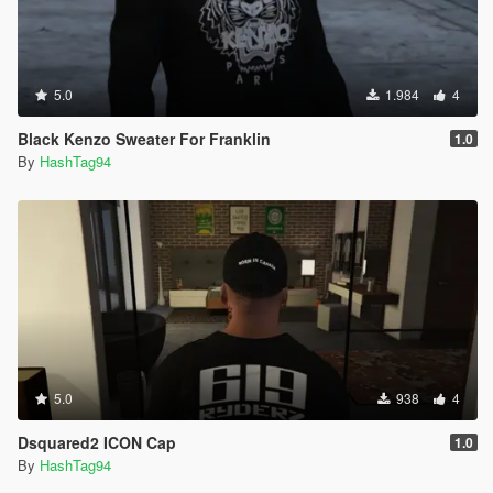
5.0
1.984
4
Black Kenzo Sweater For Franklin
1.0
By
HashTag94
5.0
938
4
Dsquared2 ICON Cap
1.0
By
HashTag94