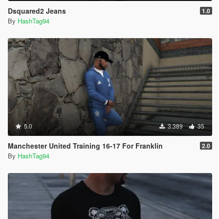
Dsquared2 Jeans
1.0
By
HashTag94
5.0
3.389
35
Manchester United Training 16-17 For Franklin
2.0
By
HashTag94