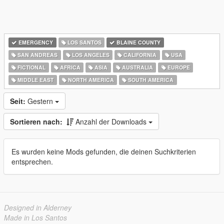
EMERGENCY
LOS SANTOS
BLAINE COUNTY
SAN ANDREAS
LOS ANGELES
CALIFORNIA
USA
FICTIONAL
AFRICA
ASIA
AUSTRALIA
EUROPE
MIDDLE EAST
NORTH AMERICA
SOUTH AMERICA
Seit:
Gestern
Sortieren nach:
Anzahl der Downloads
Es wurden keine Mods gefunden, die deinen Suchkriterien
entsprechen.
Designed in Alderney
Made in Los Santos