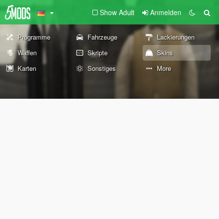
Show Adult
Anmelden
Programme
Fahrzeuge
Lackierungen
Waffen
Skripte
Skins
Karten
Sonstiges
More