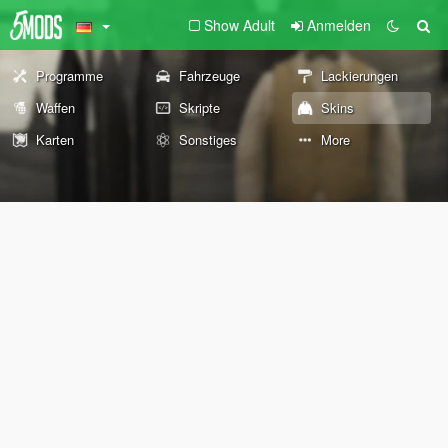
Show Adult
Anmelden
Programme
Fahrzeuge
Lackierungen
Waffen
Skripte
Skins
Karten
Sonstiges
More