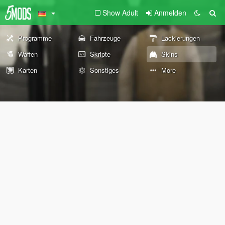
Show Adult
Anmelden
Programme
Fahrzeuge
Lackierungen
Waffen
Skripte
Skins
Karten
Sonstiges
More