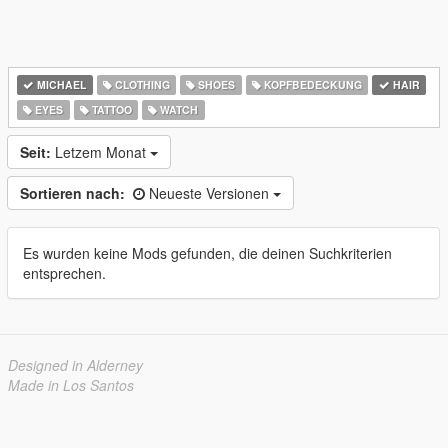
MICHAEL
CLOTHING
SHOES
KOPFBEDECKUNG
HAIR
EYES
TATTOO
WATCH
Seit:
Letzem Monat
Sortieren nach:
Neueste Versionen
Es wurden keine Mods gefunden, die deinen Suchkriterien
entsprechen.
Designed in Alderney
Made in Los Santos