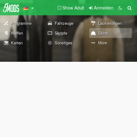
Show Adult
Anmelden
Programme
Fahrzeuge
Lackierungen
Waffen
Skripte
Skins
Karten
Sonstiges
More