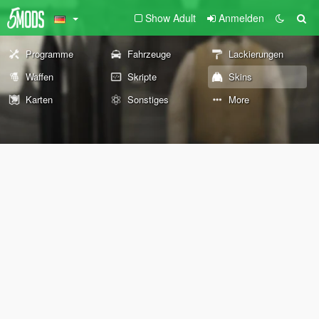
Show Adult
Anmelden
Programme
Fahrzeuge
Lackierungen
Waffen
Skripte
Skins
Karten
Sonstiges
More