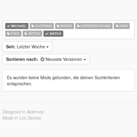
MICHAEL
CLOTHING
SHOES
KOPFBEDECKUNG
HAIR
EYES
TATTOO
WATCH
Seit:
Letzter Woche
Sortieren nach:
Neueste Versionen
Es wurden keine Mods gefunden, die deinen Suchkriterien
entsprechen.
Designed in Alderney
Made in Los Santos