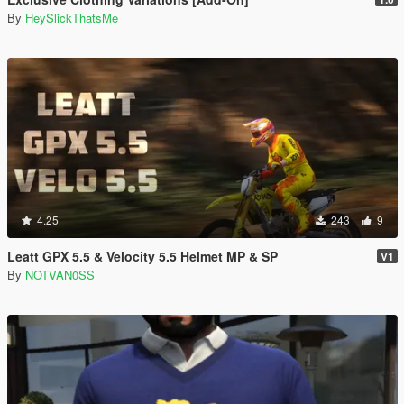
By
HeySlickThatsMe
4.25
243
9
Leatt GPX 5.5 & Velocity 5.5 Helmet MP & SP
V1
By
NOTVAN0SS