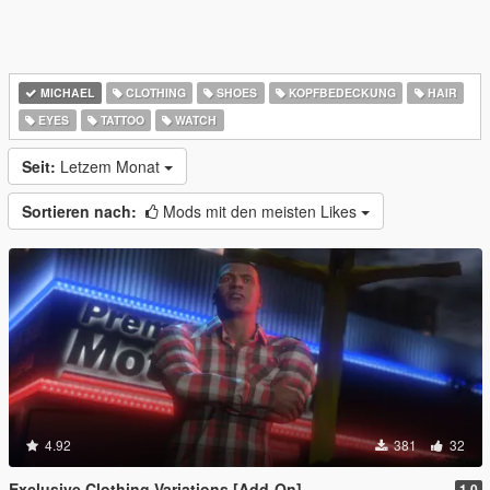
MICHAEL
CLOTHING
SHOES
KOPFBEDECKUNG
HAIR
EYES
TATTOO
WATCH
Seit:
Letzem Monat
Sortieren nach:
Mods mit den meisten Likes
4.92
381
32
Exclusive Clothing Variations [Add-On]
1.0