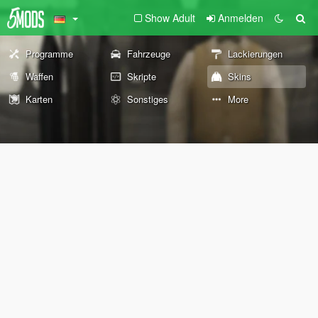
Show Adult
Anmelden
Programme
Fahrzeuge
Lackierungen
Waffen
Skripte
Skins
Karten
Sonstiges
More