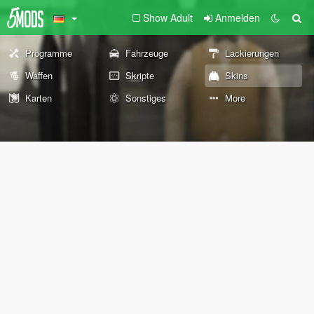
Show Adult
Anmelden
Programme
Fahrzeuge
Lackierungen
Waffen
Skripte
Skins
Karten
Sonstiges
More