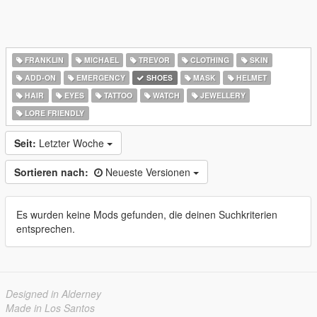
FRANKLIN
MICHAEL
TREVOR
CLOTHING
SKIN
ADD-ON
EMERGENCY
SHOES
MASK
HELMET
HAIR
EYES
TATTOO
WATCH
JEWELLERY
LORE FRIENDLY
Seit:
Letzter Woche
Sortieren nach:
Neueste Versionen
Es wurden keine Mods gefunden, die deinen Suchkriterien
entsprechen.
Designed in Alderney
Made in Los Santos