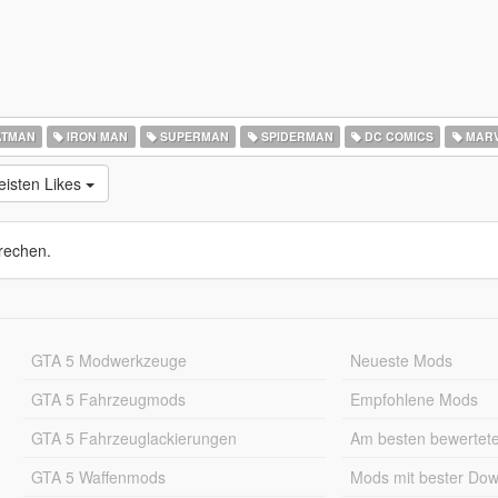
TMAN
IRON MAN
SUPERMAN
SPIDERMAN
DC COMICS
MARV
isten Likes
rechen.
GTA 5 Modwerkzeuge
Neueste Mods
GTA 5 Fahrzeugmods
Empfohlene Mods
GTA 5 Fahrzeuglackierungen
Am besten bewertet
GTA 5 Waffenmods
Mods mit bester Do