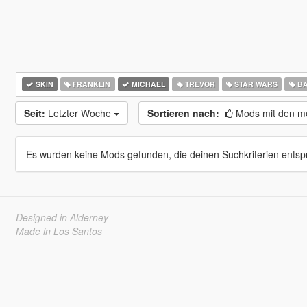
SKIN
FRANKLIN
MICHAEL
TREVOR
STAR WARS
BA
Seit:
Letzter Woche
Sortieren nach:
Mods mit den me
Es wurden keine Mods gefunden, die deinen Suchkriterien entsp
Designed in Alderney
Made in Los Santos