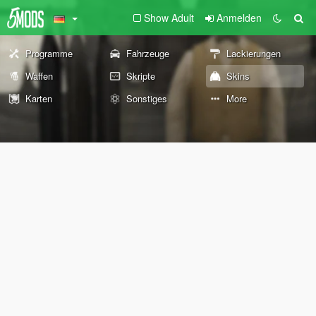
Show Adult
Anmelden
Programme
Fahrzeuge
Lackierungen
Waffen
Skripte
Skins
Karten
Sonstiges
More