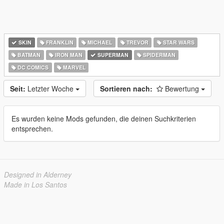
SKIN
FRANKLIN
MICHAEL
TREVOR
STAR WARS
BATMAN
IRON MAN
SUPERMAN
SPIDERMAN
DC COMICS
MARVEL
Seit:
Letzter Woche
Sortieren nach:
Bewertung
Es wurden keine Mods gefunden, die deinen Suchkriterien
entsprechen.
Designed in Alderney
Made in Los Santos