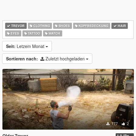
TREVOR
CLOTHING
SHOES
KOPFBEDECKUNG
HAIR
EYES
TATTOO
WATCH
Seit:
Letzem Monat
Sortieren nach:
Zuletzt hochgeladen
177
2
Older Trevor
1.0 (Release)