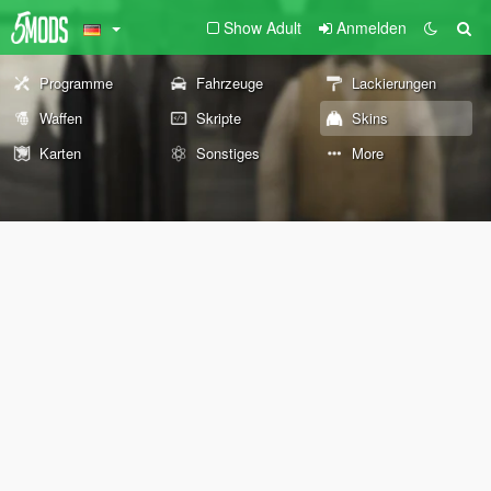
Show Adult
Anmelden
Programme
Fahrzeuge
Lackierungen
Waffen
Skripte
Skins
Karten
Sonstiges
More