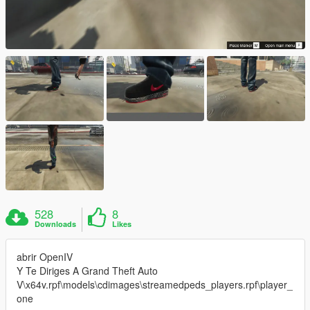
528
8
Downloads
Likes
abrir OpenIV
Y Te Diriges A Grand Theft Auto
V\x64v.rpf\models\cdimages\streamedpeds_players.rpf\player_
one