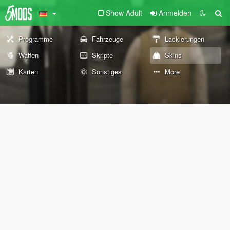
Show Adult
Anmelden
Programme
Fahrzeuge
Lackierungen
Waffen
Skripte
Skins
Karten
Sonstiges
More