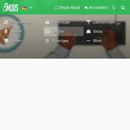
Show Adult
Anmelden
Programme
Fahrzeuge
Lackierungen
Waffen
Skripte
Skins
Karten
Sonstiges
More