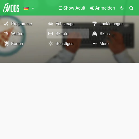
Show Adult
Anmelden
Programme
Fahrzeuge
Lackierungen
Waffen
Skripte
Skins
Karten
Sonstiges
More