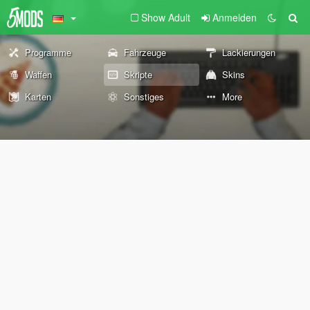
Show Adult
Anmelden
Programme
Fahrzeuge
Lackierungen
Waffen
Skripte
Skins
Karten
Sonstiges
More