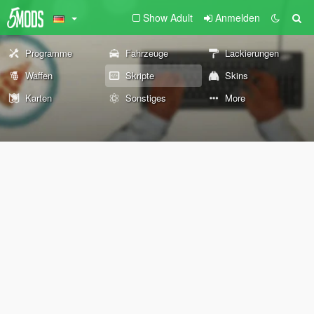
Show Adult
Anmelden
Programme
Fahrzeuge
Lackierungen
Waffen
Skripte
Skins
Karten
Sonstiges
More