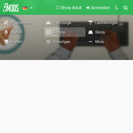
Show Adult
Anmelden
Programme
Fahrzeuge
Lackierungen
Waffen
Skripte
Skins
Karten
Sonstiges
More