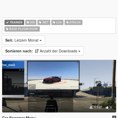
TRAINER
ASI
.NET
LUA
GTALUA
RAGE PLUGIN HOOK
Seit:
Letzem Monat
Sortieren nach:
Anzahl der Downloads
1.137
6
Car Spawner Menu
2