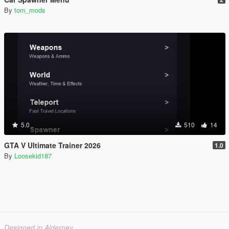
By
tom_mods
5.0
510
14
GTA V Ultimate Trainer 2026
1.0
By
Loosekid187
Designed in Alderney