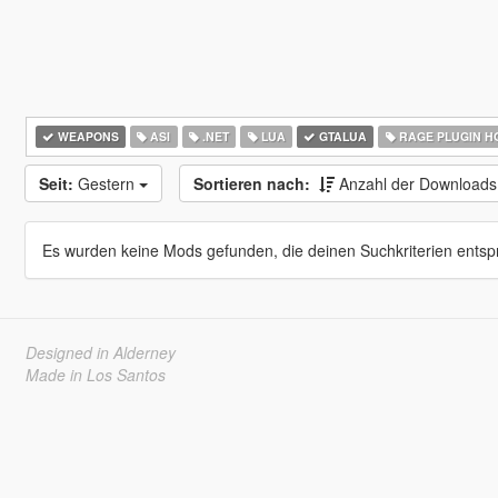
WEAPONS
ASI
.NET
LUA
GTALUA
RAGE PLUGIN H
Seit:
Gestern
Sortieren nach:
Anzahl der Download
Es wurden keine Mods gefunden, die deinen Suchkriterien entsp
Designed in Alderney
Made in Los Santos