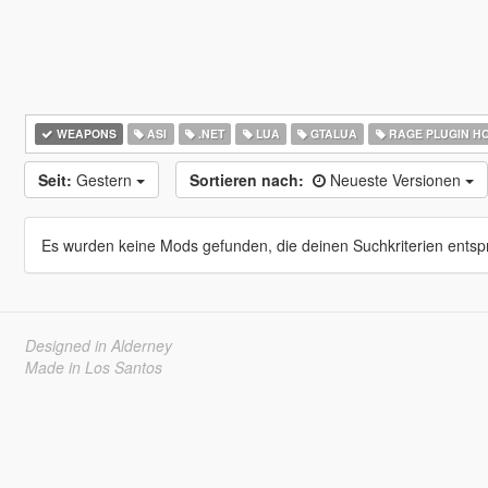
WEAPONS
ASI
.NET
LUA
GTALUA
RAGE PLUGIN H
Seit:
Gestern
Sortieren nach:
Neueste Versionen
Es wurden keine Mods gefunden, die deinen Suchkriterien entsp
Designed in Alderney
Made in Los Santos