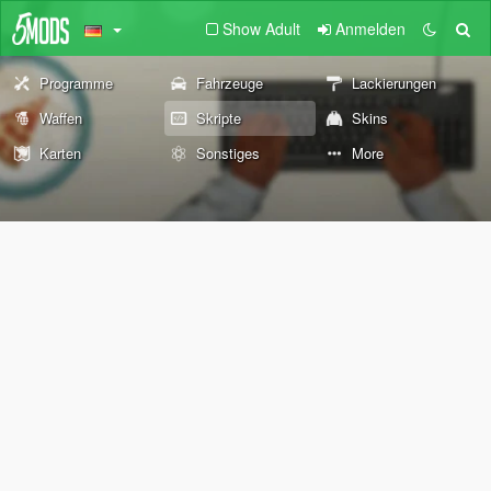
Show Adult
Anmelden
Programme
Fahrzeuge
Lackierungen
Waffen
Skripte
Skins
Karten
Sonstiges
More