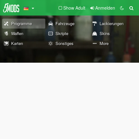
Show Adult
Anmelden
Programme
Fahrzeuge
Lackierungen
Waffen
Skripte
Skins
Karten
Sonstiges
More