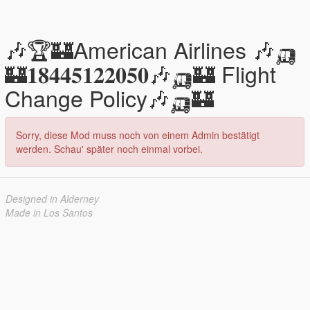
🎶🏆🏰American Airlines 🎶🛺
🏰𝟏𝟖𝟒𝟒𝟓𝟏𝟐𝟐𝟎𝟓𝟎🎶🛺🏰 Flight
Change Policy🎶🛺🏰
Sorry, diese Mod muss noch von einem Admin bestätigt
werden. Schau' später noch einmal vorbei.
Designed in Alderney
Made in Los Santos