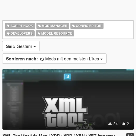
SCRIPT HOOK
MOD MANAGER
CONFIG EDITOR
DEVELOPERS
MODEL RESOURCE
Seit:
Gestern
Sortieren nach:
Mods mit den meisten Likes
34
2
XML Tool for 3ds Max | YDR / YDD / YBN / YFT Importer & Exporter
1.0