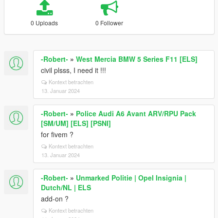
0 Uploads
0 Follower
-Robert-
»
West Mercia BMW 5 Series F11 [ELS]
civil plsss, I need it !!!
Kontext betrachten
13. Januar 2024
-Robert-
»
Police Audi A6 Avant ARV/RPU Pack
[SM/UM] [ELS] [PSNI]
for fivem ?
Kontext betrachten
13. Januar 2024
-Robert-
»
Unmarked Politie | Opel Insignia |
Dutch/NL | ELS
add-on ?
Kontext betrachten