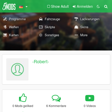
Show Adult
Anmelden
Programme
Fahrzeuge
Lackierungen
Waffen
Skripte
Skins
Karten
Sonstiges
More
-Robert-
0 Mods geliked
6 Kommentare
0 Videos