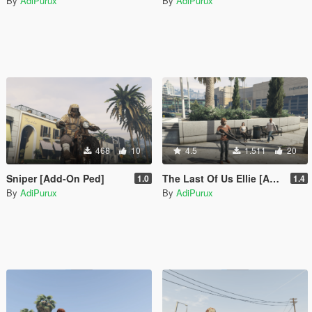
By
AdiPurux
By
AdiPurux
468
10
4.5
1.511
20
Sniper [Add-On Ped]
The Last Of Us Ellie [Add-On Ped]
1.0
1.4
By
AdiPurux
By
AdiPurux