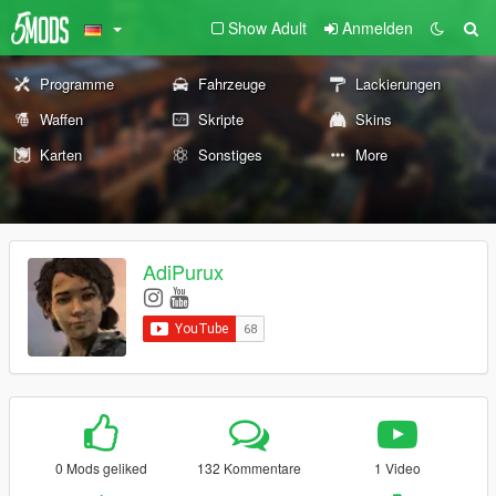
Show Adult
Anmelden
Programme
Fahrzeuge
Lackierungen
Waffen
Skripte
Skins
Karten
Sonstiges
More
AdiPurux
0 Mods geliked
132 Kommentare
1 Video