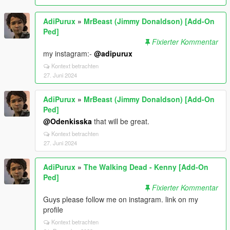
AdiPurux
»
MrBeast (Jimmy Donaldson) [Add-On
Ped]
Fixierter Kommentar
my instagram:-
@adipurux
Kontext betrachten
27. Juni 2024
AdiPurux
»
MrBeast (Jimmy Donaldson) [Add-On
Ped]
@Odenkisska
that will be great.
Kontext betrachten
27. Juni 2024
AdiPurux
»
The Walking Dead - Kenny [Add-On
Ped]
Fixierter Kommentar
Guys please follow me on instagram. link on my
profile
Kontext betrachten