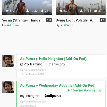
5.0
1.423
24
5.0
1.453
27
Vecna (Stranger Things) [Add-On Ped]
Dying Light Volatile [Add-On Ped]
1.0
1.0
By
AdiPurux
By
AdiPurux
AdiPurux
»
Hello Neighbor [Add-On Ped]
@Pro Gaming FF
thanks bro
Kontext betrachten
14. September 2025
AdiPurux
»
Wednesday Addams [Add-On Ped]
Fixierter Kommentar
my instagram:-
@adipurux
Kontext betrachten
27. Juni 2024