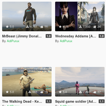
5.0
4.751
36
4.75
1.850
24
MrBeast (Jimmy Donaldson) [Add-On Ped]
Wednesday Addams [Add-On Ped]
1.0
1.0
By
AdiPurux
By
AdiPurux
5.0
665
16
5.0
2.433
17
The Walking Dead - Kenny [Add-On Ped]
Squid game soldier [Add-On Ped]
1.1
1.1