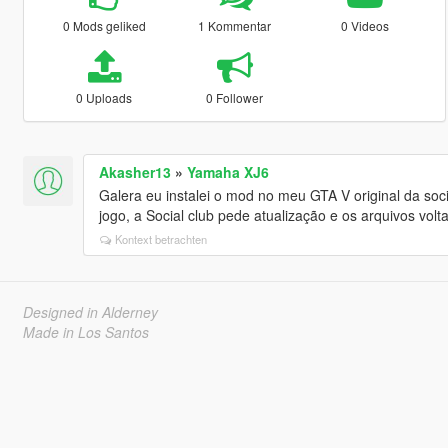
0 Mods geliked
1 Kommentar
0 Videos
0 Uploads
0 Follower
Akasher13
»
Yamaha XJ6
Galera eu instalei o mod no meu GTA V original da soci
jogo, a Social club pede atualização e os arquivos vol
Kontext betrachten
Designed in Alderney
Made in Los Santos