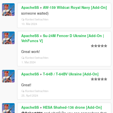
ApacheSS
»
AW-159 Wildcat Royal Navy [Add-On]
someone waited)
Kontext betrachten
10. Mai 2024
ApacheSS
»
Su-24M Fencer D Ukraine [Add-On |
VehFuncs V]
Great work!
Kontext betrachten
1. Mai 2024
ApacheSS
»
T-64B / T-64BV Ukraine [Add-On]
Great!
Kontext betrachten
25. April 2024
ApacheSS
»
HESA Shahed-136 drone [Add-On]