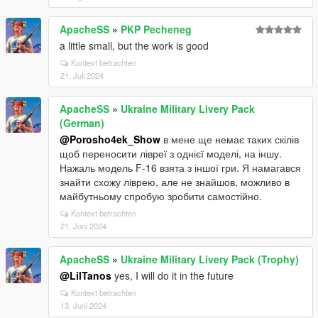
ApacheSS
»
PKP Pecheneg
a little small, but the work is good
Kontext betrachten
21. Juli 2024
ApacheSS
»
Ukraine Military Livery Pack
(German)
@Porosho4ek_Show
в мене ще немає таких скілів
щоб переносити лівреї з однієї моделі, на іншу.
Нажаль модель F-16 взята з іншої гри. Я намагався
знайти схожу ліврею, але не знайшов, можливо в
майбутньому спробую зробити самостійно.
Kontext betrachten
21. Juni 2024
ApacheSS
»
Ukraine Military Livery Pack (Trophy)
@LilTanos
yes, I will do it in the future
Kontext betrachten
13. Juni 2024