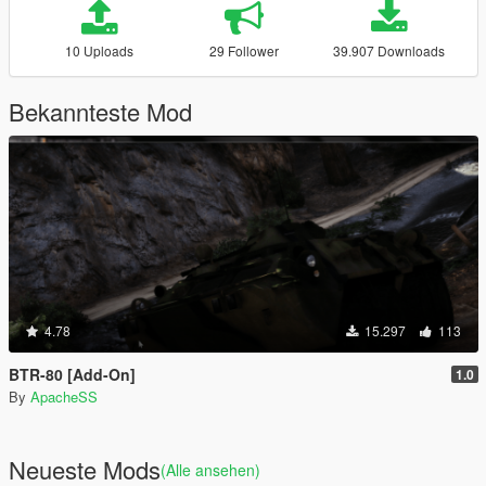
10 Uploads
29 Follower
39.907 Downloads
Bekannteste Mod
4.78
15.297
113
BTR-80 [Add-On]
1.0
By
ApacheSS
Neueste Mods
(Alle ansehen)