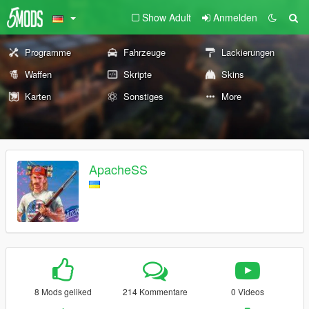
Show Adult
Anmelden
Programme
Fahrzeuge
Lackierungen
Waffen
Skripte
Skins
Karten
Sonstiges
More
ApacheSS
8 Mods geliked
214 Kommentare
0 Videos