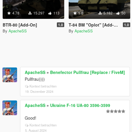
4.78
15.297
113
5.0
5.182
50
BTR-80 [Add-On]
T-84 BM "Oplot" [Add-On]
1.0
1.0
By
ApacheSS
By
ApacheSS
ApacheSS
»
Benefector Pullfrau [Replace / FiveM]
Pullfrau))))
Kontext betrachten
19. Dezember 2024
ApacheSS
»
Ukraine F-16 UA-80 3596-3599
Good!
Kontext betrachten
5. August 2024