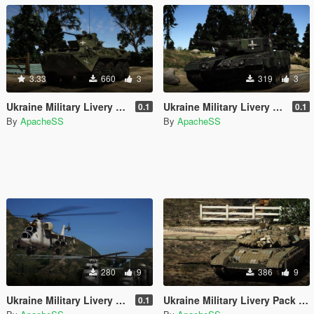
3.33
660
3
319
3
Ukraine Military Livery Pack (Trophy)
Ukraine Military Livery Pack (German)
0.1
0.1
By
ApacheSS
By
ApacheSS
280
9
386
9
Ukraine Military Livery Pack (Aviation)
Ukraine Military Livery Pack (USSR&UA)
0.1