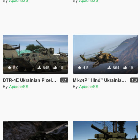
By
ApacheSS
By
ApacheSS
5.0
645
10
4.5
864
19
BTR-4E Ukrainian Pixel Paintjob
Mi-24P "Hind" Ukrainian camo
0.1
1.0
By
ApacheSS
By
ApacheSS