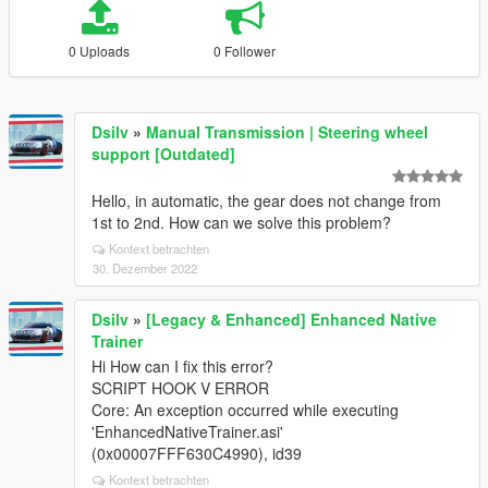
0 Uploads
0 Follower
Dsilv
»
Manual Transmission | Steering wheel
support [Outdated]
Hello, in automatic, the gear does not change from
1st to 2nd. How can we solve this problem?
Kontext betrachten
30. Dezember 2022
Dsilv
»
[Legacy & Enhanced] Enhanced Native
Trainer
Hi How can I fix this error?
SCRIPT HOOK V ERROR
Core: An exception occurred while executing
'EnhancedNativeTrainer.asi'
(0x00007FFF630C4990), id39
Kontext betrachten