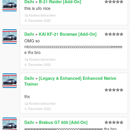
Dsilv
»
B-21 Raider [Add-On]
this is ufo nice
Kontext betrachten
9. Dezember 2022
Dsilv
»
KAI KF-21 Boramae [Add-On]
OMG so
niccccccccccccccccccccccccccccccccccccccccceeeee
e thx bro
Kontext betrachten
9. Dezember 2022
Dsilv
»
[Legacy & Enhanced] Enhanced Native
Trainer
thx
Kontext betrachten
3. Dezember 2022
Dsilv
»
Brabus GT 600 [Add-On]
wwwwwwwwwwwoooooooooowwwwwwww thx bro