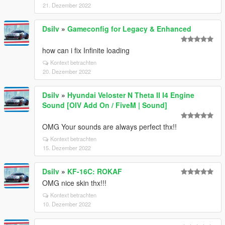
21. Dezember 2022
Dsilv
»
Gameconfig for Legacy & Enhanced
how can i fix Infinite loading
Kontext betrachten
20. Dezember 2022
Dsilv
»
Hyundai Veloster N Theta II I4 Engine
Sound [OIV Add On / FiveM | Sound]
OMG Your sounds are always perfect thx!!
Kontext betrachten
15. Dezember 2022
Dsilv
»
KF-16C: ROKAF
OMG nice skin thx!!!
Kontext betrachten
10. Dezember 2022