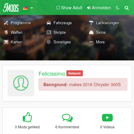
Show Adult
Anmelden
Programme
Fahrzeuge
Lackierungen
Waffen
Skripte
Skins
Karten
Sonstiges
More
Felicissimo
Gebannt
Banngrund:
makes 2016 Chrysler 300S
0 Mods geliked
6 Kommentare
0 Videos