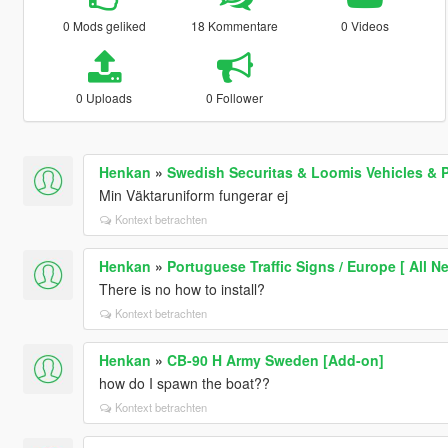
0 Mods geliked
18 Kommentare
0 Videos
0 Uploads
0 Follower
Henkan
»
Swedish Securitas & Loomis Vehicles & 
Min Väktaruniform fungerar ej
Kontext betrachten
Henkan
»
Portuguese Traffic Signs / Europe [ All N
There is no how to install?
Kontext betrachten
Henkan
»
CB-90 H Army Sweden [Add-on]
how do I spawn the boat??
Kontext betrachten