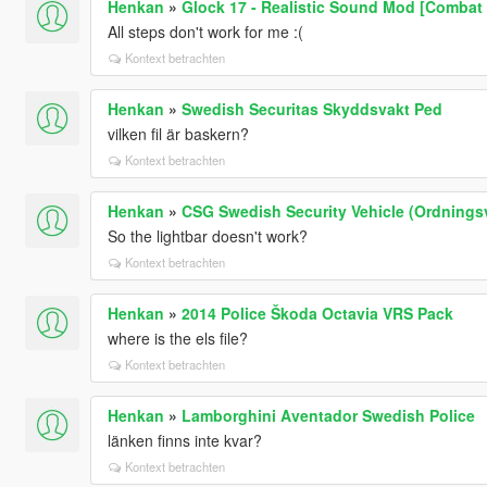
Henkan
»
Glock 17 - Realistic Sound Mod [Combat P
All steps don't work for me :(
Kontext betrachten
Henkan
»
Swedish Securitas Skyddsvakt Ped
vilken fil är baskern?
Kontext betrachten
Henkan
»
CSG Swedish Security Vehicle (Ordnings
So the lightbar doesn't work?
Kontext betrachten
Henkan
»
2014 Police Škoda Octavia VRS Pack
where is the els file?
Kontext betrachten
Henkan
»
Lamborghini Aventador Swedish Police
länken finns inte kvar?
Kontext betrachten