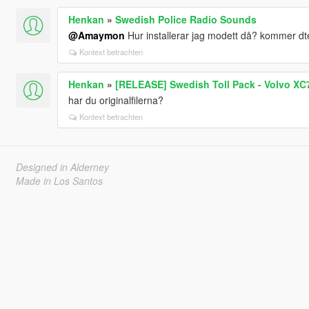
Henkan
»
Swedish Police Radio Sounds
@Amaymon
Hur installerar jag modett då? kommer d
Kontext betrachten
Henkan
»
[RELEASE] Swedish Toll Pack - Volvo XC
har du originalfilerna?
Kontext betrachten
Designed in Alderney
Made in Los Santos