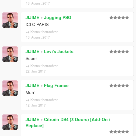
18. August 2017
JIJIME
»
Jogging PSG
ICI C PARIS
Kontext betrachten
13. August 2017
JIJIME
»
Levi's Jackets
Super
Kontext betrachten
22. Juni 2017
JIJIME
»
Flag France
Mdrr
Kontext betrachten
12. Juni 2017
JIJIME
»
Citroën DS4 (3 Doors) [Add-On /
Replace]