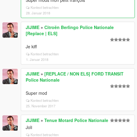
Super mods mon petit françois
Kontext betrachten
28. Januar 2018
JIJIME
»
Citroën Berlingo Police Nationale
[Replace | ELS]
Je kiff
Kontext betrachten
1. Januar 2018
JIJIME
»
[REPLACE / NON ELS] FORD TRANSIT
Police Nationale
Super mod
Kontext betrachten
25. November 2017
JIJIME
»
Tenue Motard Police Nationale
Joli
Kontext betrachten