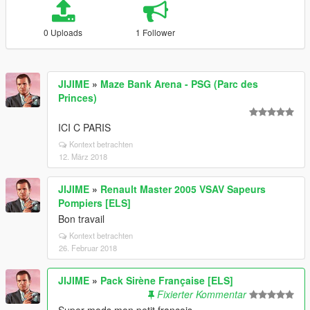
0 Uploads
1 Follower
JIJIME
»
Maze Bank Arena - PSG (Parc des
Princes)
ICI C PARIS
Kontext betrachten
12. März 2018
JIJIME
»
Renault Master 2005 VSAV Sapeurs
Pompiers [ELS]
Bon travail
Kontext betrachten
26. Februar 2018
JIJIME
»
Pack Sirène Française [ELS]
Fixierter Kommentar