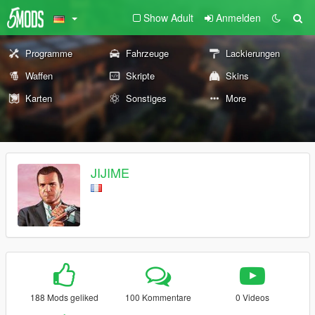
Show Adult
Anmelden
Programme
Fahrzeuge
Lackierungen
Waffen
Skripte
Skins
Karten
Sonstiges
More
JIJIME
188 Mods geliked
100 Kommentare
0 Videos