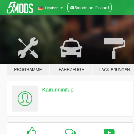
5mods on Discord
Deutsch
PROGRAMME
FAHRZEUGE
LACKIERUNGEN
Kairunninitup