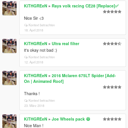
KiTHGREeN
»
Rays volk racing CE28 [Replace]✅
Nice Sir <3
Kontext betrachten
18. April 2018
KiTHGREeN
»
Ultra real filter
it's okay not bad :)
Kontext betrachten
12. April 2018
KiTHGREeN
»
2016 Mclaren 675LT Spider [Add-
On | Animated Roof]
Thanks !
Kontext betrachten
23. März 2018
KiTHGREeN
»
Joe Wheels pack 😆
Nice Man !