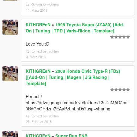
Kontext betrachten
11. März 2018
KiTHGREeN
»
1998 Toyota Supra (JZA80) [Add-
On | Tuning | TRD | Varis-Ridox | Template]
Love You :D
Kontext betrachten
3. März 2018
KiTHGREeN
»
2008 Honda Civic Type-R (FD2)
[[Add-On | Tuning | Mugen | J'S Racing |
Template]
Perfect !
https://drive.google.com/drive/folders/13sDJMAD2mr
0BdGpOHdzm7EAaPzLnLhDs?usp=sharing
Kontext betrachten
23. Februar 2018
KiTHGREeN
»
Super Run ENB