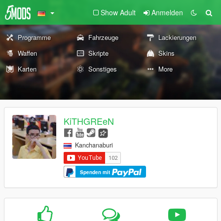
Show Adult
Anmelden
Programme
Fahrzeuge
Lackierungen
Waffen
Skripte
Skins
Karten
Sonstiges
More
KiTHGREeN
Kanchanaburi
Spenden mit