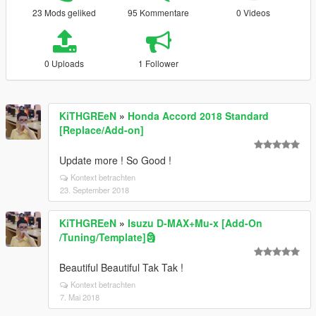
23 Mods geliked
95 Kommentare
0 Videos
0 Uploads
1 Follower
KiTHGREeN
»
Honda Accord 2018 Standard
[Replace/Add-on]
Update more ! So Good !
Kontext betrachten
23. September 2018
KiTHGREeN
»
Isuzu D-MAX+Mu-x [Add-On
/Tuning/Template]🗿
Beautiful Beautiful Tak Tak !
Kontext betrachten
7. Mai 2018