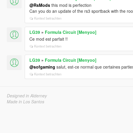
@RsMods
this mod is perfection
Can you do an update of the rs3 sportback with the roo
Kontext betrachten
LG39
»
Formula Circuit [Menyoo]
Ce mod est parfait !!
Kontext betrachten
LG39
»
Formula Circuit [Menyoo]
@sofgaming
salut, est-ce normal que certaines partie
Kontext betrachten
Designed in Alderney
Made in Los Santos