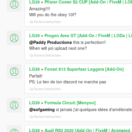
LG39
»
Pfister Comet S2 CUP [Add-On / FiveM | LODs
Amazing!!!!
Will you do the obey 10f?
Kontext betrachten
LG39
»
Progen Ares GT [Add-On / FiveM | LODs | Li
@Paddy Productions
this is perfection!!
When will yoi upload next one?
Kontext betrachten
LG39
»
Ferrari 812 Superfast Leggera [Add-On]
Parfait!
PS: Le lien de ton discord ne marche pas
Kontext betrachten
LG39
»
Formula Circuit [Menyoo]
@sofgaming
si jamais j'ai quelques idées d'améliorati
Kontext betrachten
LG39
»
Audi RS3 2020 [Add-On | FiveM | Animated 