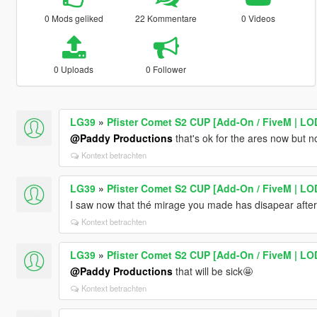
0 Mods geliked
22 Kommentare
0 Videos
0 Uploads
0 Follower
LG39
»
Pfister Comet S2 CUP [Add-On / FiveM | LODs
@Paddy Productions
that's ok for the ares now but not
Kontext betrachten
LG39
»
Pfister Comet S2 CUP [Add-On / FiveM | LODs
I saw now that thé mirage you made has disapear after 
Kontext betrachten
LG39
»
Pfister Comet S2 CUP [Add-On / FiveM | LODs
@Paddy Productions
that will be sick🤩
Kontext betrachten