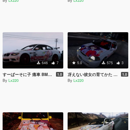
By
Lx220
By
Lx220
646
7
5.0
575
3
すーぱーそに子 痛車 BMW E92 M3 GTS
冴えない彼女の育てかた 痛車 Honda Civic Type-R (EK9)
1.0
1.0
By
Lx220
By
Lx220