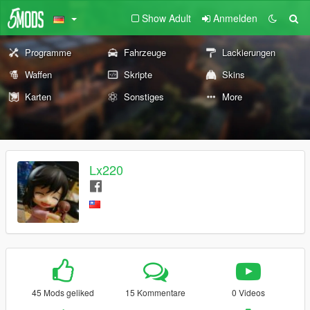
Show Adult
Anmelden
Programme
Fahrzeuge
Lackierungen
Waffen
Skripte
Skins
Karten
Sonstiges
More
Lx220
45 Mods geliked
15 Kommentare
0 Videos