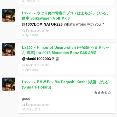
30. April 2016
Lx220
»
やはり俺の青春ラブコメはまちがっている。
痛車 Volkswagen Golf Mk 6
@1337DOMINATOR228
What's wrong with you ?
Kontext betrachten
5. April 2016
Lx220
»
Himouto! Umaru-chan (干物妹!うまるちゃ
ん 痛車) for 2013 Mercedes Benz G65 AMG
@hkc001002003
謝謝
Kontext betrachten
4. April 2016
Lx220
»
BMW F82 M4 Dagashi Kashi (枝垂 ほたる)
(Shidare Hotaru)
good
Kontext betrachten
30. März 2016