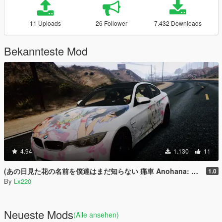
11 Uploads
26 Follower
7.432 Downloads
Bekannteste Mod
4.94
1.130
11
(あの日見た花の名前を僕達はまだ知らない 痛車 Anohana: The Flower We Saw That Day Itasha for BMW F82 M4
1.0
By
Lx220
Neueste Mods
(Alle ansehen)