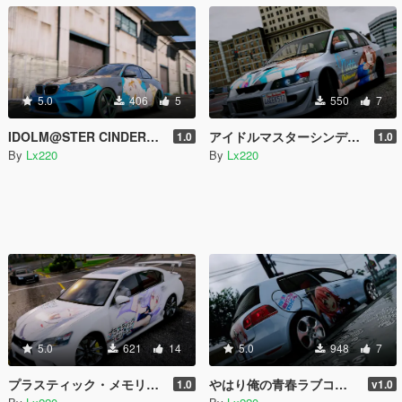
5.0
406
5
550
7
IDOLM@STER CINDERELLA GIRLS、アイドルマスター シンデレラガールズ (Triad Primus)痛車 2016 BMW M2
アイドルマスターシンデレラガールズ LOVE LAIKA痛車 Mitsubishi Lancer Evolution IX MR
1.0
1.0
By
Lx220
By
Lx220
5.0
621
14
5.0
948
7
プラスティック・メモリーズ アイラ痛車 Lexus GS 350
やはり俺の青春ラブコメはまちがっている。痛車 Volkswagen Golf Mk 6
1.0
v1.0