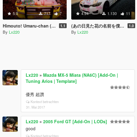
5.0
717
7
4.94
1.130
11
Himouto! Umaru-chan (干物妹!うまるちゃん 痛車) for 2013 Mercedes Benz G65 AMG
(あの日見た花の名前を僕達はまだ知らない 痛車 Anohana: The Flower We Saw That Day Itasha for BMW F82 M4
1.1
1.0
By
Lx220
By
Lx220
Lx220
»
Mazda MX-5 Miata (NA6C) [Add-On |
Tuning Arios | Template]
優秀 超讚
Kontext betrachten
31. Mai 2017
Lx220
»
2005 Ford GT [Add-On | LODs]
good
Kontext betrachten