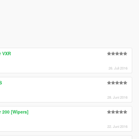
r VXR
26. Juli 2016
S
28. Juni 2016
 200 [Wipers]
22. Juni 2016