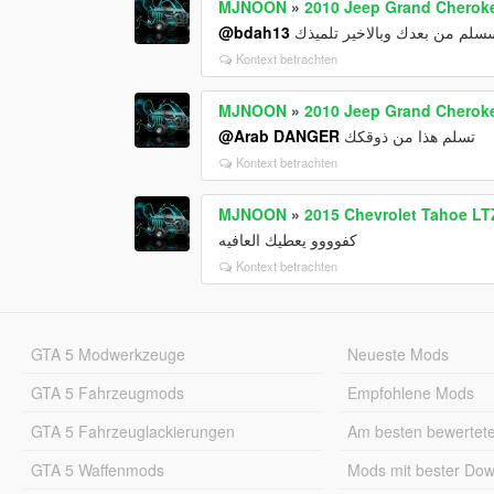
MJNOON
»
2010 Jeep Grand Cherok
@bdah13
لم من بعدك وبالاخير تلميذك
Kontext betrachten
MJNOON
»
2010 Jeep Grand Cherok
@Arab DANGER
تسلم هذا من ذوقكك
Kontext betrachten
MJNOON
»
2015 Chevrolet Tahoe LT
كفوووو يعطيك العافيه
Kontext betrachten
GTA 5 Modwerkzeuge
Neueste Mods
GTA 5 Fahrzeugmods
Empfohlene Mods
GTA 5 Fahrzeuglackierungen
Am besten bewertet
GTA 5 Waffenmods
Mods mit bester Do