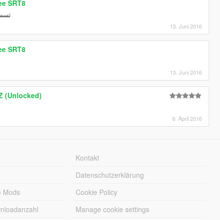
ee SRT8
تسسس
13. Juni 2016
ee SRT8
13. Juni 2016
Z (Unlocked)
6. April 2016
Kontakt
Datenschutzerklärung
e Mods
Cookie Policy
wnloadanzahl
Manage cookie settings