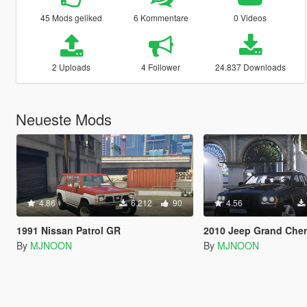
45 Mods geliked
6 Kommentare
0 Videos
2 Uploads
4 Follower
24.837 Downloads
Neueste Mods
4.86
6.212
90
4.56
1991 Nissan Patrol GR
2010 Jeep Grand Che
By
MJNOON
By
MJNOON