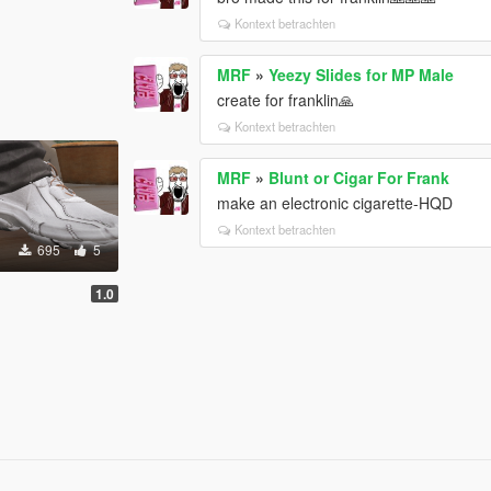
Kontext betrachten
MRF
»
Yeezy Slides for MP Male
create for franklin🙏
Kontext betrachten
MRF
»
Blunt or Cigar For Frank
make an electronic cigarette-HQD
Kontext betrachten
695
5
1.0