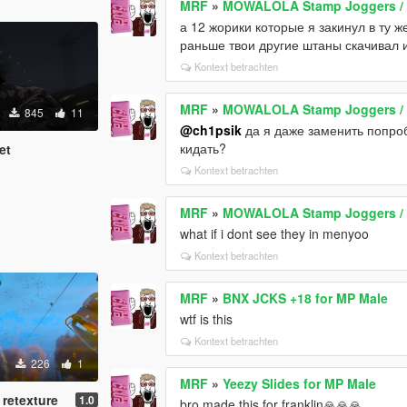
MRF
»
MOWALOLA Stamp Joggers / 
а 12 жорики которые я закинул в ту 
раньше твои другие штаны скачивал 
Kontext betrachten
MRF
»
MOWALOLA Stamp Joggers / 
845
11
@ch1psik
да я даже заменить попроб
кидать?
et
Kontext betrachten
MRF
»
MOWALOLA Stamp Joggers / 
what if i dont see they in menyoo
Kontext betrachten
MRF
»
BNX JCKS +18 for MP Male
wtf is this
Kontext betrachten
226
1
MRF
»
Yeezy Slides for MP Male
 retexture
1.0
bro made this for franklin🙏🙏🙏