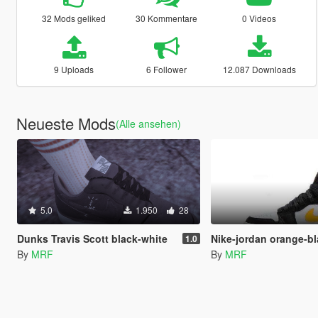
32 Mods geliked
30 Kommentare
0 Videos
9 Uploads
6 Follower
12.087 Downloads
Neueste Mods
(Alle ansehen)
5.0
1.950
28
Dunks Travis Scott black-white
Nike-jordan orange-b
1.0
By
MRF
By
MRF