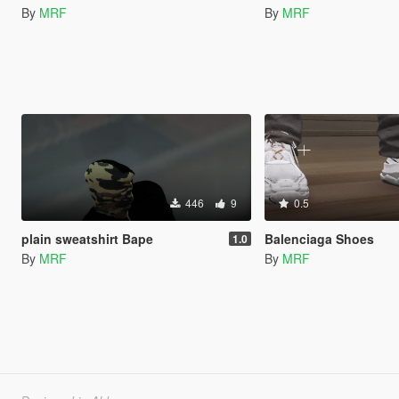
By
MRF
By
MRF
446
9
0.5
plain sweatshirt Bape
Balenciaga Shoes
1.0
By
MRF
By
MRF