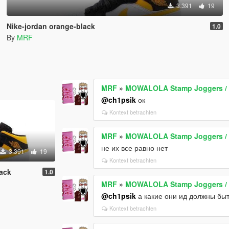
3.391
19
Nike-jordan orange-black
1.0
By
MRF
MRF
»
MOWALOLA Stamp Joggers / 
@ch1psik
ок
Kontext betrachten
MRF
»
MOWALOLA Stamp Joggers / 
не их все равно нет
3.391
19
Kontext betrachten
lack
1.0
MRF
»
MOWALOLA Stamp Joggers / 
@ch1psik
а какие они ид должны бы
Kontext betrachten