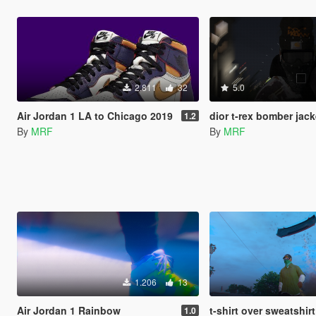
2.811
32
5.0
Air Jordan 1 LA to Chicago 2019
dior t-rex bomber jack
1.2
By
MRF
By
MRF
1.206
13
Air Jordan 1 Rainbow
t-shirt over sweatshirt
1.0