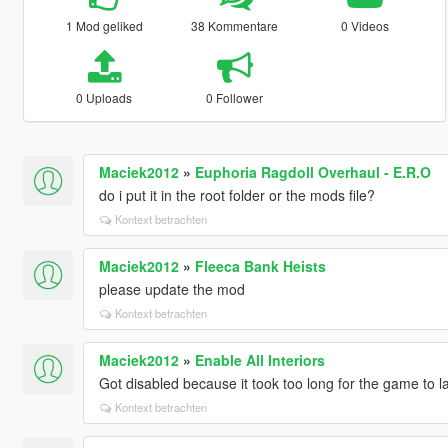
1 Mod geliked
38 Kommentare
0 Videos
0 Uploads
0 Follower
Maciek2012
»
Euphoria Ragdoll Overhaul - E.R.O
do i put it in the root folder or the mods file?
Kontext betrachten
Maciek2012
»
Fleeca Bank Heists
please update the mod
Kontext betrachten
Maciek2012
»
Enable All Interiors
Got disabled because it took too long for the game to l
Kontext betrachten