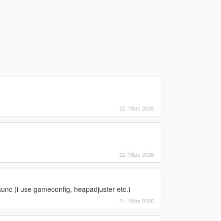
22. März 2026
22. März 2026
aunc (i use gameconfig, heapadjuster etc.)
21. März 2026