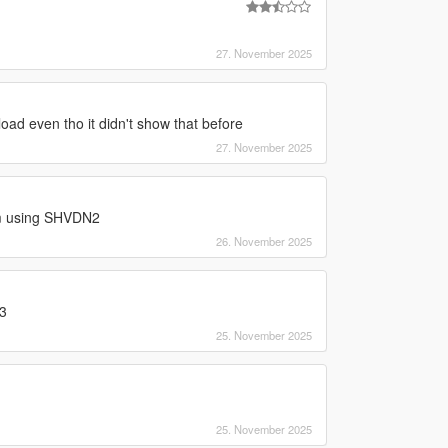
27. November 2025
 load even tho it didn't show that before
27. November 2025
im using SHVDN2
26. November 2025
3
25. November 2025
25. November 2025