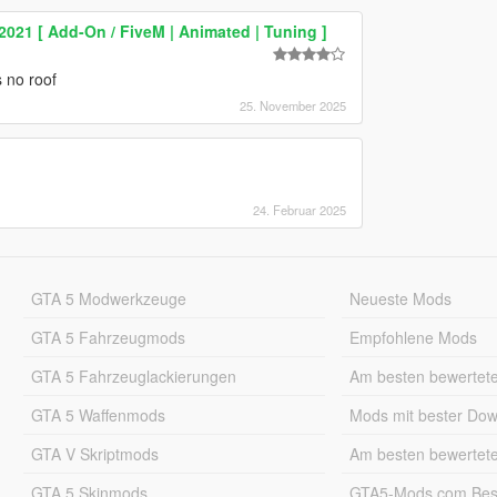
021 [ Add-On / FiveM | Animated | Tuning ]
s no roof
25. November 2025
24. Februar 2025
GTA 5 Modwerkzeuge
Neueste Mods
GTA 5 Fahrzeugmods
Empfohlene Mods
GTA 5 Fahrzeuglackierungen
Am besten bewertet
GTA 5 Waffenmods
Mods mit bester Do
GTA V Skriptmods
Am besten bewertet
GTA 5 Skinmods
GTA5-Mods.com Best