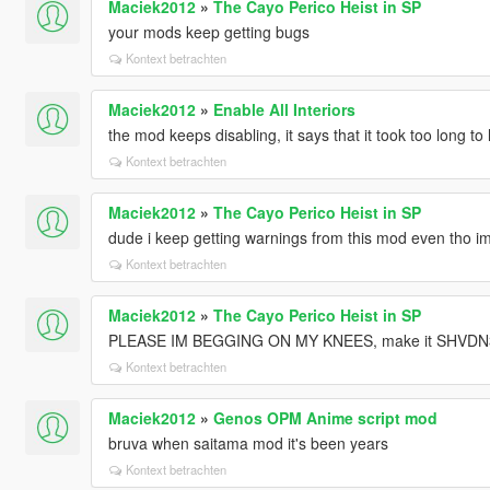
Maciek2012
»
The Cayo Perico Heist in SP
your mods keep getting bugs
Kontext betrachten
Maciek2012
»
Enable All Interiors
the mod keeps disabling, it says that it took too long to
Kontext betrachten
Maciek2012
»
The Cayo Perico Heist in SP
dude i keep getting warnings from this mod even tho 
Kontext betrachten
Maciek2012
»
The Cayo Perico Heist in SP
PLEASE IM BEGGING ON MY KNEES, make it SHVDN
Kontext betrachten
Maciek2012
»
Genos OPM Anime script mod
bruva when saitama mod it's been years
Kontext betrachten