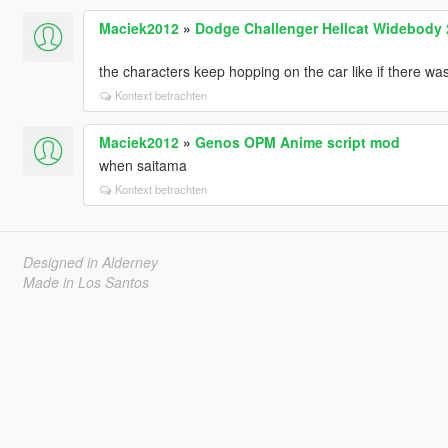
Maciek2012
»
Dodge Challenger Hellcat Widebody 2
the characters keep hopping on the car like if there wa
Kontext betrachten
Maciek2012
»
Genos OPM Anime script mod
when saitama
Kontext betrachten
Designed in Alderney
Made in Los Santos