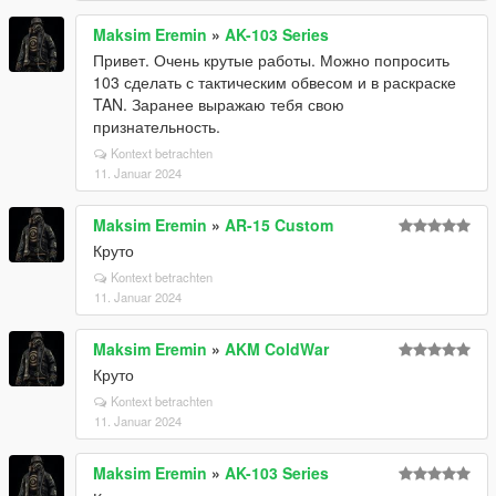
Maksim Eremin
»
AK-103 Series
Привет. Очень крутые работы. Можно попросить
103 сделать с тактическим обвесом и в раскраске
TAN. Заранее выражаю тебя свою
признательность.
Kontext betrachten
11. Januar 2024
Maksim Eremin
»
AR-15 Custom
Круто
Kontext betrachten
11. Januar 2024
Maksim Eremin
»
AKM ColdWar
Круто
Kontext betrachten
11. Januar 2024
Maksim Eremin
»
AK-103 Series