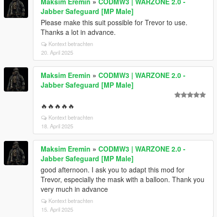
Maksim Eremin
»
CODMW3 | WARZONE 2.0 -
Jabber Safeguard [MP Male]
Please make this suit possible for Trevor to use.
Thanks a lot in advance.
Kontext betrachten
20. April 2025
Maksim Eremin
»
CODMW3 | WARZONE 2.0 -
Jabber Safeguard [MP Male]
🔥🔥🔥🔥🔥
Kontext betrachten
18. April 2025
Maksim Eremin
»
CODMW3 | WARZONE 2.0 -
Jabber Safeguard [MP Male]
good afternoon. I ask you to adapt this mod for
Trevor, especially the mask with a balloon. Thank you
very much in advance
Kontext betrachten
15. April 2025