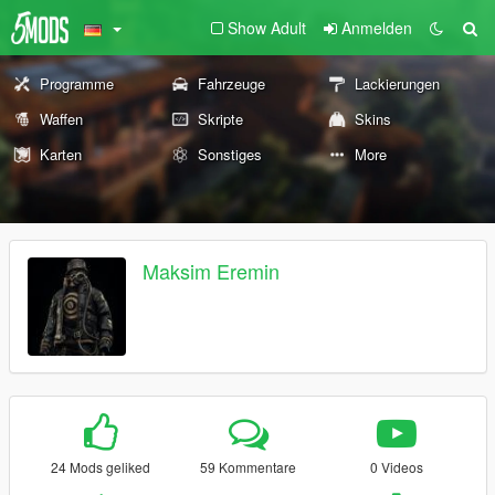
Show Adult
Anmelden
Programme
Fahrzeuge
Lackierungen
Waffen
Skripte
Skins
Karten
Sonstiges
More
Maksim Eremin
24 Mods geliked
59 Kommentare
0 Videos