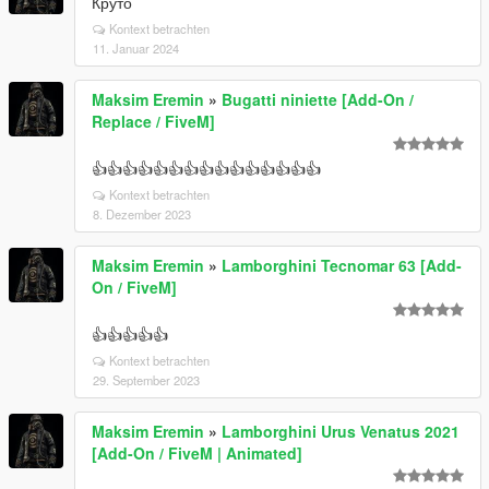
Круто
Kontext betrachten
11. Januar 2024
Maksim Eremin
»
Bugatti niniette [Add-On /
Replace / FiveM]
👍👍👍👍👍👍👍👍👍👍👍👍👍👍👍
Kontext betrachten
8. Dezember 2023
Maksim Eremin
»
Lamborghini Tecnomar 63 [Add-
On / FiveM]
👍👍👍👍👍
Kontext betrachten
29. September 2023
Maksim Eremin
»
Lamborghini Urus Venatus 2021
[Add-On / FiveM | Animated]