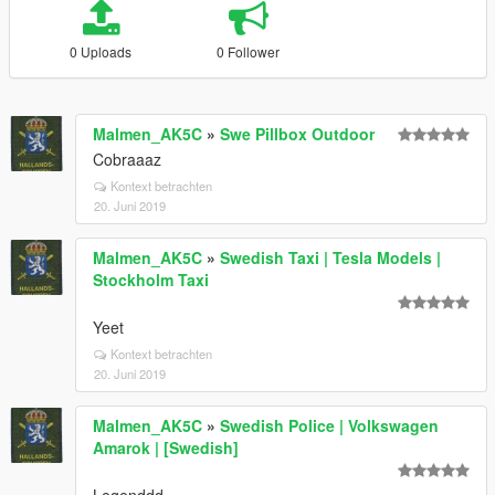
0 Uploads
0 Follower
Malmen_AK5C
»
Swe Pillbox Outdoor
Cobraaaz
Kontext betrachten
20. Juni 2019
Malmen_AK5C
»
Swedish Taxi | Tesla Models |
Stockholm Taxi
Yeet
Kontext betrachten
20. Juni 2019
Malmen_AK5C
»
Swedish Police | Volkswagen
Amarok | [Swedish]