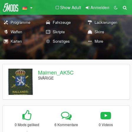
Show Adult
Anmelden
Programme
Fahrzeuge
Lackierungen
Waffen
Skripte
Skins
Karten
Sonstiges
More
Malmen_AK5C
SVÄRIGE
0 Mods geliked
6 Kommentare
0 Videos