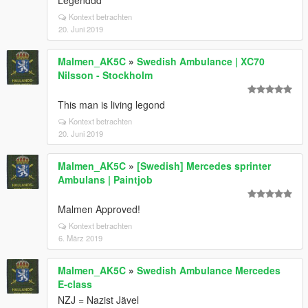
Legenddd
Kontext betrachten
20. Juni 2019
Malmen_AK5C
»
Swedish Ambulance | XC70
Nilsson - Stockholm
This man is living legond
Kontext betrachten
20. Juni 2019
Malmen_AK5C
»
[Swedish] Mercedes sprinter
Ambulans | Paintjob
Malmen Approved!
Kontext betrachten
6. März 2019
Malmen_AK5C
»
Swedish Ambulance Mercedes
E-class
NZJ = Nazist Jävel