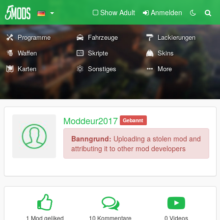
Show Adult
Anmelden
Programme
Fahrzeuge
Lackierungen
Waffen
Skripte
Skins
Karten
Sonstiges
More
Moddeur2017
Gebannt
Banngrund:
Uploading a stolen mod and
attributing it to other mod developers
1 Mod geliked
10 Kommentare
0 Videos