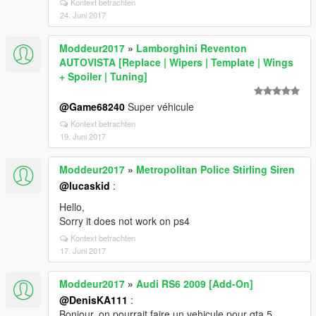
Kontext betrachten
24. Juni 2017
Moddeur2017
»
Lamborghini Reventon
AUTOVISTA [Replace | Wipers | Template | Wings
+ Spoiler | Tuning]
@Game68240
Super véhicule
Kontext betrachten
19. Juni 2017
Moddeur2017
»
Metropolitan Police Stirling Siren
@lucaskid
:
Hello,
Sorry it does not work on ps4
Kontext betrachten
17. Juni 2017
Moddeur2017
»
Audi RS6 2009 [Add-On]
@DenisKA111
:
Bonjour, on pourrait faire un vehicule pour gta 5