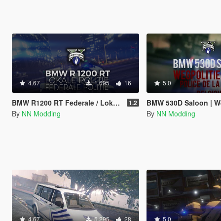
4.67
1.695
16
5.0
BMW R1200 RT Federale / Lokale Politie
BMW 530D Saloon | Wegpolitie | Police de
1.2
By
NN Modding
By
NN Modding
4.67
5.295
28
5.0