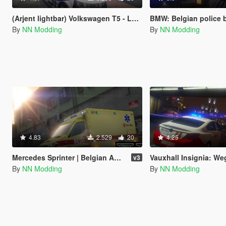
(Arjent lightbar) Volkswagen T5 - Lokale Politie Antwerpen | Belgian police [4K]
BMW: Belgian police bike | Belgische po
By
NN Modding
By
NN Modding
4.83
2.529
20
4.25
Mercedes Sprinter | Belgian Ambulance - Belgische Ambulance [4K]
Vauxhall Insignia: Wegpolitie België | Belgian T
v3
By
NN Modding
By
NN Modding