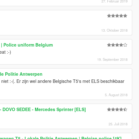
27. Februar 2019
13. Oktober 2018
ë | Police uniform Belgium
at :-)
19. September 2018
le Politie Antwerpen
niet :-(. Er zijn wel andere Belgische T5's met ELS beschikbaar
5. August 2018
- DOVO SEDEE - Mercedes Sprinter [ELS]
25. Juli 2018
kswagen T5 - Lokale Politie Antwerpen | Belgian police [4K]