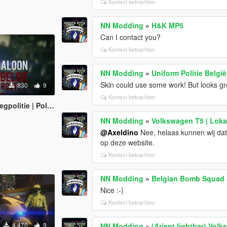
Kontext betrachten
NN Modding
»
H&K MP5
Can I contact you?
Kontext betrachten
NN Modding
»
Uniform Politie Belgi
Skin could use some work! But looks gre
830
9
Kontext betrachten
 la route België/Belgique
NN Modding
»
Volkswagen T5 | Loka
@Axeldino
Nee, helaas kunnen wij dat 
op deze website.
Kontext betrachten
NN Modding
»
Belgian Bomb Squad 
Nice :-)
Kontext betrachten
4.470
9
NN Modding
»
(Arjent lightbar) Vol