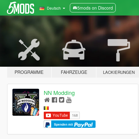
5mods on Discord
Deutsch
PROGRAMME
FAHRZEUGE
LACKIERUNGEN
NN Modding
Spenden mit