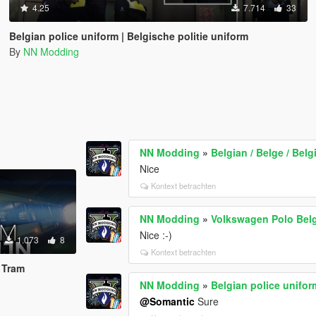
4.25
7.714
33
Belgian police uniform | Belgische politie uniform
By
NN Modding
NN Modding
»
Belgian / Belge / Bel
Nice
Kontext betrachten
NN Modding
»
Volkswagen Polo Belg
Nice :-)
1.073
8
Kontext betrachten
n Tram
NN Modding
»
Belgian police unifor
@Somantic
Sure