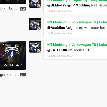
@BEModsV
@JP Modding
Nee, liever 
litie motor [4K]
1.2
Kontext betrachten
NN Modding
»
Volkswagen T5 | Loka
@Axeldino
Volgens mij wel, maar het i
Kontext betrachten
NN Modding
»
Volkswagen T5 | Loka
@LATERUIK
No worries :D
Kontext betrachten
744
7
rafficpolice (4K)
0.1