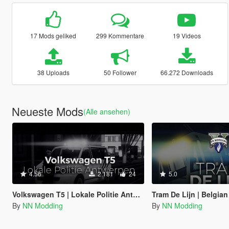
17 Mods geliked
299 Kommentare
19 Videos
38 Uploads
50 Follower
66.272 Downloads
Neueste Mods
(Alle ansehen)
4.56
2.181
24
5.0
Volkswagen T5 | Lokale Politie Antwerpen
Tram De Lijn | Belgia
By
NN Modding
By
NN Modding