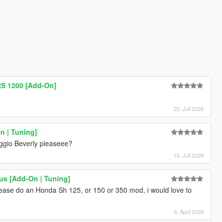
 RS 1200 [Add-On]
20. Juli 2026
n | Tuning]
ggio Beverly pleaseee?
15. Juli 2026
us [Add-On | Tuning]
ease do an Honda Sh 125, or 150 or 350 mod, i would love to
6. April 2026