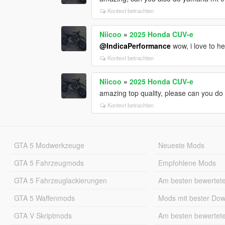
Kontext betrachten
Niicoo
»
2025 Honda CUV-e
@IndicaPerformance
wow, i love to he
Kontext betrachten
Niicoo
»
2025 Honda CUV-e
amazing top quality, please can you d
Kontext betrachten
GTA 5 Modwerkzeuge
Neueste Mods
GTA 5 Fahrzeugmods
Empfohlene Mods
GTA 5 Fahrzeuglackierungen
Am besten bewertet
GTA 5 Waffenmods
Mods mit bester Do
GTA V Skriptmods
Am besten bewertet