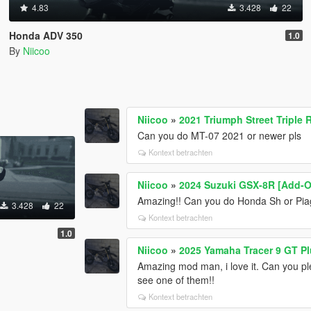
4.83
3.428
22
Honda ADV 350
1.0
By
Niicoo
Niicoo
»
2021 Triumph Street Triple
Can you do MT-07 2021 or newer pls
Kontext betrachten
Niicoo
»
2024 Suzuki GSX-8R [Add-O
Amazing!! Can you do Honda Sh or Pia
3.428
22
Kontext betrachten
1.0
Niicoo
»
2025 Yamaha Tracer 9 GT Pl
Amazing mod man, i love it. Can you pl
see one of them!!
Kontext betrachten