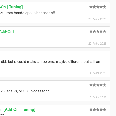
-On | Tuning]
150 from honda app, pleeaaseee!!
28. März 2026
[Add-On]
22. März 2026
did, but u could make a free one, maybe different, but still an
14. März 2026
25, sh150, or 350 pleeaaseee
13. März 2026
win [Add-On | Tuning]
07?