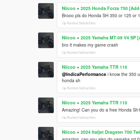
Niicoo
»
2025 Honda Forza 750 [Add
Brooo pls do Honda SH 350 or 125 or 
Kontext betrachten
Niicoo
»
2025 Yamaha MT-09 V4 SP 
bro it makes my game crash
Kontext betrachten
Niicoo
»
2025 Yamaha TTR 110
@IndicaPerformance
i know the 350 u 
honda sh
Kontext betrachten
Niicoo
»
2025 Yamaha TTR 110
Amazing! Can you do a free Honda Sh1
Kontext betrachten
Niicoo
»
2024 Italjet Dragster 700 T
amazing, can you also do yamaha mt 