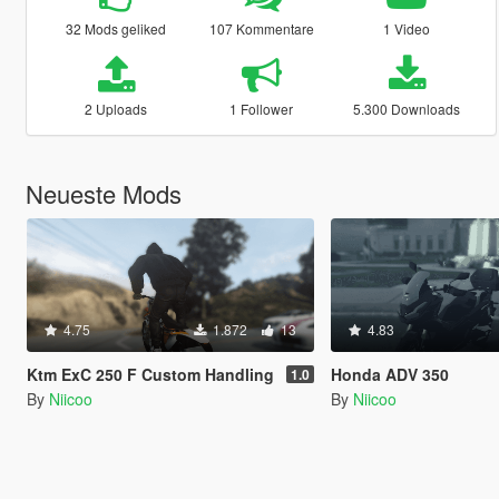
32 Mods geliked
107 Kommentare
1 Video
2 Uploads
1 Follower
5.300 Downloads
Neueste Mods
4.75
1.872
13
4.83
Ktm ExC 250 F Custom Handling
Honda ADV 350
1.0
By
Niicoo
By
Niicoo