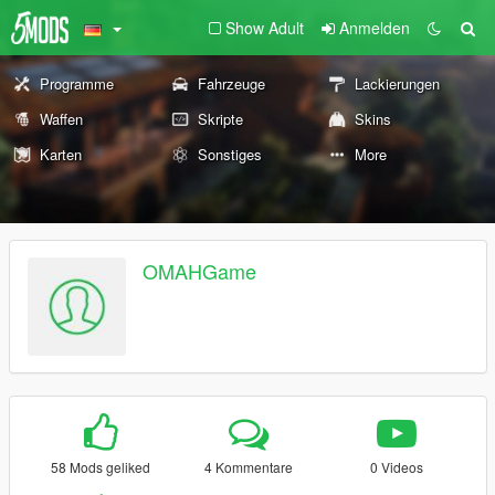
Show Adult
Anmelden
Programme
Fahrzeuge
Lackierungen
Waffen
Skripte
Skins
Karten
Sonstiges
More
OMAHGame
58 Mods geliked
4 Kommentare
0 Videos