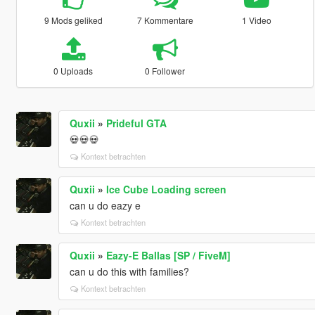
9 Mods geliked
7 Kommentare
1 Video
0 Uploads
0 Follower
Quxii
»
Prideful GTA
💀💀💀
Kontext betrachten
Quxii
»
Ice Cube Loading screen
can u do eazy e
Kontext betrachten
Quxii
»
Eazy-E Ballas [SP / FiveM]
can u do this with families?
Kontext betrachten