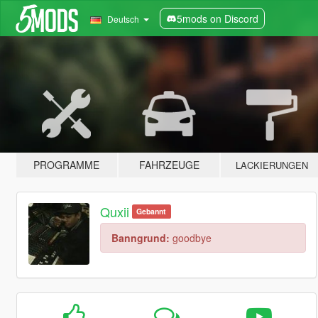
5mods on Discord
Deutsch
PROGRAMME
FAHRZEUGE
LACKIERUNGEN
Quxii
Gebannt
Banngrund:
goodbye