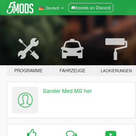
5mods on Discord
Deutsch
PROGRAMME
FAHRZEUGE
LACKIERUNGEN
Sander Med MS her