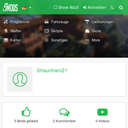
Show Adult
Anmelden
Programme
Fahrzeuge
Lackierungen
Waffen
Skripte
Skins
Karten
Sonstiges
More
Shaunham21
0 Mods geliked
2 Kommentare
0 Videos